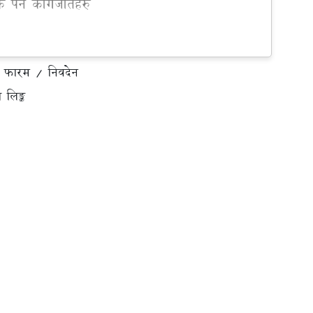
पर्ने कागजातहरु
िको फारम / निवदेन
ो लिङ्क