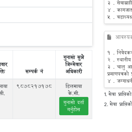
3 . सेवाग्रा
4 . कागजातहर
5 . वडाध्यक
आवश्यक 
1 . निवेदकक
गुनासो सुन्ने
2 . स्थानीय
मेवार
जिम्मेवार
3 . चालु आ
्ति
सम्पर्क नं
अधिकारी
प्रमाणपत्रको 
4 . जग्गाधनी 
माया
9878217178
डिलमाया
सी.
के.सी.
सेवा प्राप्त
1.
गुनासो दर्ता
सेवा प्राप्तिक
2.
गर्नुहोस